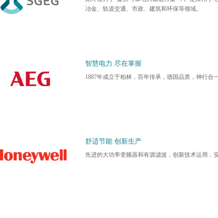
冶金、轨道交通、市政、建筑和环保等领域。
智慧电力 尽在掌握
1887年成立于柏林，百年传承，德国品质，神行合
舒适节能 创新生产
先进的大功率变频器和有源滤波，创新技术运用，